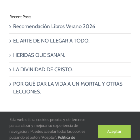
Recent Posts
Recomendación Libros Verano 2026
EL ARTE DE NO LLEGAR A TODO.
HERIDAS QUE SANAN.
LA DIVINIDAD DE CRISTO.
POR QUÉ DAR LA VIDA A UN MORTAL Y OTRAS
LECCIONES.
Esta web utiliza cookies propias y de terceros
Parroquia San Juan de la Cruz de Toledo. Copyright 2016
para analizar y mejorar su experiencia de
Aceptar
navegación. Puedes aceptar todas las cookies
pulsando el botón “Aceptar”.
Política de
Facebook
X
Instagram
YouTube