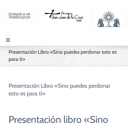
Saltar
al
contenido
Toggle
Navigation
Presentación Libro «Sino puedes perdonar esto es
PARROQUIA
para tí»
SACRAMENTOS
Presentación Libro «Sino puedes perdonar
LITURGIA Y ORACIÓN
esto es para tí»
DISCIPULADOS
Presentación libro «Sino