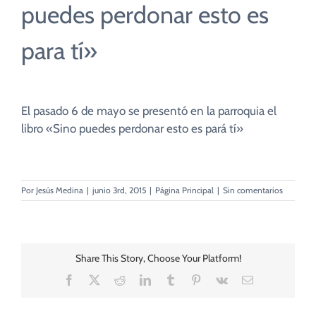
CUIDADO PASTORAL
puedes perdonar esto es
para tí»
FE CATÓLICA
COMUNITARIOS
El pasado 6 de mayo se presentó en la parroquia el
libro «Sino puedes perdonar esto es pará tí»
CAMPUS
Por
Jesús Medina
|
junio 3rd, 2015
|
Página Principal
|
Sin comentarios
COLABORA
Share This Story, Choose Your Platform!
Facebook
X
Reddit
LinkedIn
Tumblr
Pinterest
Vk
Correo
electrónico