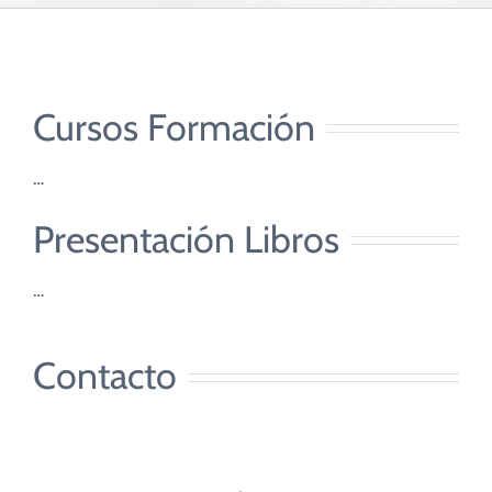
CUIDADO PASTORAL
FE CATÓLICA
Cursos Formación
COMUNITARIOS
…
CAMPUS
Presentación Libros
…
COLABORA
Contacto