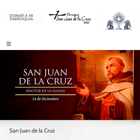
Saltar
al
contenido
Toggle
Navigation
PARROQUIA
SACRAMENTOS
LITURGIA Y ORACIÓN
DISCIPULADOS
San Juan de la Cruz