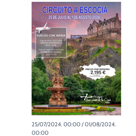
CUIDADO PASTORAL
Evento
FE CATÓLICA
COMUNITARIOS
CAMPUS
COLABORA
25/07/2024. 00:00
/
01/08/2024.
00:00