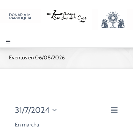
Saltar
al
contenido
Toggle
Navigation
PARROQUIA
Eventos en 06/08/2026
SACRAMENTOS
LITURGIA Y ORACIÓN
31/7/2024
Navegac
Día
Navegaci
DISCIPULADOS
de
Seleccionar
de
vistas
En marcha
fecha.
vistas
de