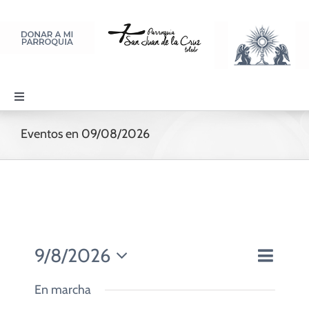
Saltar
al
contenido
Toggle
Navigation
PARROQUIA
Eventos en 09/08/2026
SACRAMENTOS
LITURGIA Y ORACIÓN
9/8/2026
Navegac
Día
Navegaci
DISCIPULADOS
de
Seleccionar
de
vistas
En marcha
fecha.
vistas
de