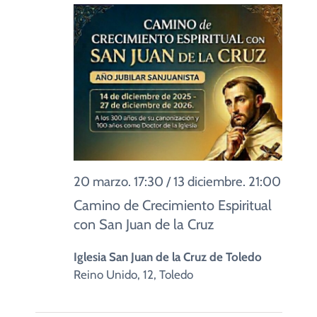
CUIDADO PASTORAL
Evento
FE CATÓLICA
COMUNITARIOS
CAMPUS
20 marzo. 17:30
/
13 diciembre. 21:00
COLABORA
Camino de Crecimiento Espiritual
con San Juan de la Cruz
Iglesia San Juan de la Cruz de Toledo
Reino Unido, 12, Toledo