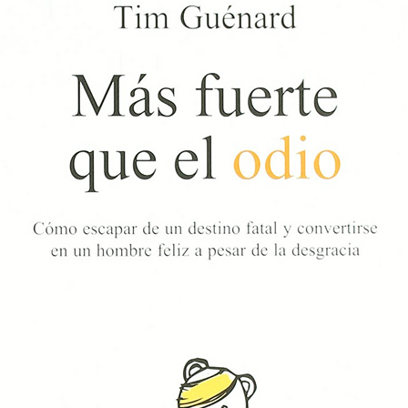
Campamentos
ida en el Espíritu
Contacto
AC1 San Miguel Arcángel
Int
Web y Redes Sociales
AC 2 Virgen de Fátima
Cur
Padre Pío
Com