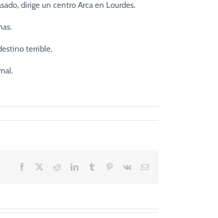
sado, dirige un centro Arca en Lourdes.
nas.
estino terrible.
mal.
Facebook
X
Reddit
LinkedIn
Tumblr
Pinterest
Vk
Correo
electrónico