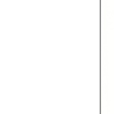
Pastor”
(Jn 10,14-16)
Seminario de V
Alpha
Misiones