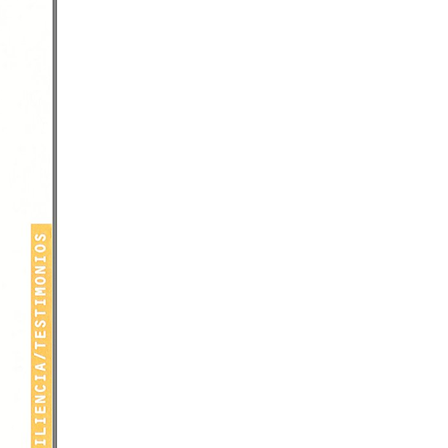
ercesión
Coros Parroquiales
so de Oración
Cofradía Cristo del Amor
unidad Oración Sta. Teresa Calcuta