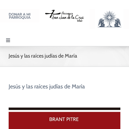
Saltar
al
contenido
Toggle
Navigation
PARROQUIA
Jesús y las raíces judías de María
SACRAMENTOS
Jesús y las raíces judías de María
LITURGIA Y ORACIÓN
DISCIPULADOS