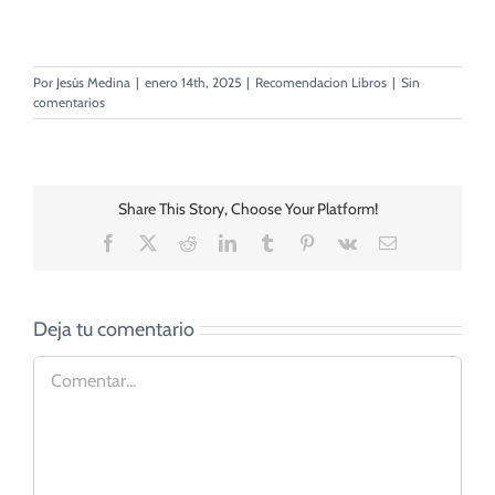
Por
Jesús Medina
|
enero 14th, 2025
|
Recomendacion Libros
|
Sin
comentarios
Share This Story, Choose Your Platform!
Facebook
X
Reddit
LinkedIn
Tumblr
Pinterest
Vk
Correo
electrónico
Deja tu comentario
Comentar