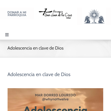
Saltar
al
contenido
Toggle
Navigation
PARROQUIA
Adolescencia en clave de Dios
SACRAMENTOS
Adolescencia en clave de Dios
LITURGIA Y ORACIÓN
DISCIPULADOS