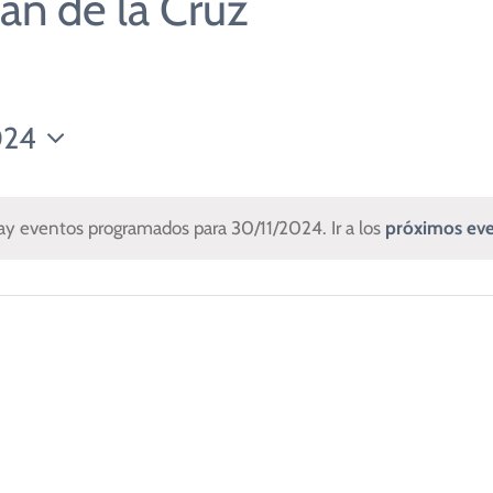
an de la Cruz
Campamentos
ida en el Espíritu
Contacto
AC1 San Miguel Arcángel
Int
Web y Redes Sociales
AC 2 Virgen de Fátima
Cur
024
Padre Pío
Com
nar
y eventos programados para 30/11/2024. Ir a los
próximos ev