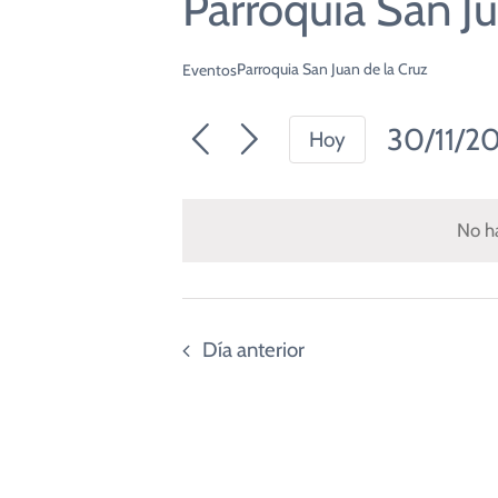
Parroquia San Ju
Pastor”
(Jn 10,14-16)
Seminario de V
Parroquia San Juan de la Cruz
Eventos
Alpha
30/11/2
Misiones
Hoy
Seleccio
fecha.
No ha
Día anterior