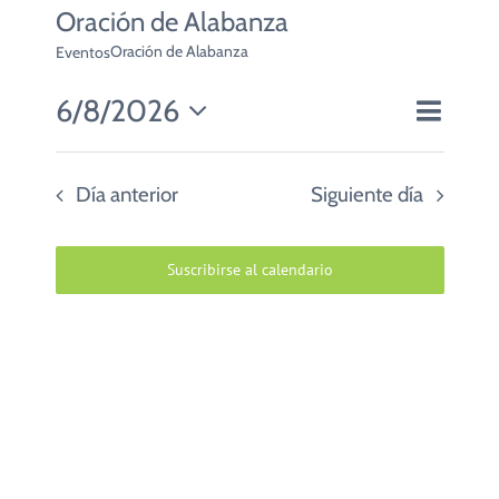
CUIDADO PASTORAL
Oración de Alabanza
Oración de Alabanza
Eventos
FE CATÓLICA
6/8/2026
Navegac
Día
Navegaci
de
Seleccionar
de
COMUNITARIOS
vistas
fecha.
vistas
de
Día anterior
Siguiente día
Evento
CAMPUS
Suscribirse al calendario
COLABORA