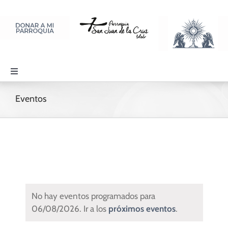
Saltar
al
contenido
Toggle
Navigation
PARROQUIA
Eventos
SACRAMENTOS
LITURGIA Y ORACIÓN
No hay eventos programados para
DISCIPULADOS
06/08/2026. Ir a los
próximos eventos
.