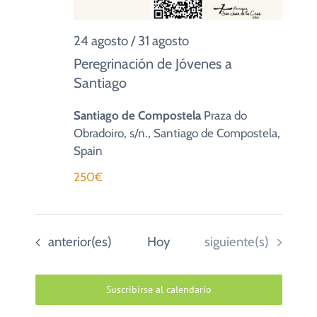
24 agosto
/
31 agosto
Peregrinación de Jóvenes a
Santiago
Santiago de Compostela
Praza do
Obradoiro, s/n., Santiago de Compostela,
Spain
250€
Eventos
Eventos
anterior(es)
Hoy
siguiente(s)
Suscribirse al calendario