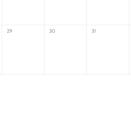
0
0
0
29
30
31
eventos,
eventos,
eventos,