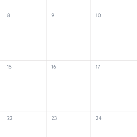
0
0
0
8
9
10
eventos,
eventos,
eventos,
0
0
0
15
16
17
eventos,
eventos,
eventos,
0
0
0
22
23
24
eventos,
eventos,
eventos,