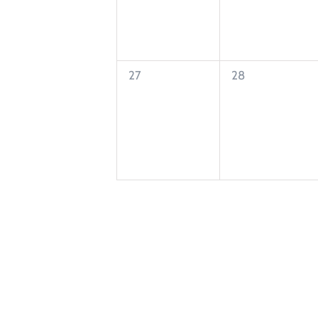
0
0
27
28
eventos,
eventos,