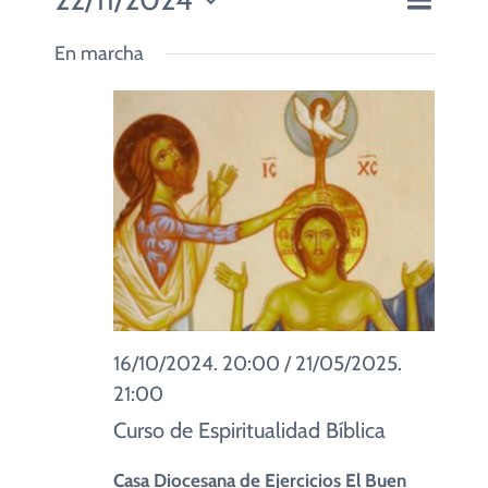
CUIDADO PASTORAL
Día
Navegaci
de
Seleccionar
de
vistas
En marcha
fecha.
vistas
de
FE CATÓLICA
Evento
COMUNITARIOS
CAMPUS
COLABORA
16/10/2024. 20:00
/
21/05/2025.
21:00
Curso de Espiritualidad Bíblica
Casa Diocesana de Ejercicios El Buen