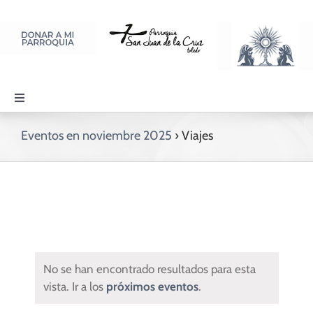
Saltar
al
contenido
Toggle
Navigation
PARROQUIA
Eventos en noviembre 2025
› Viajes
SACRAMENTOS
LITURGIA Y ORACIÓN
No se han encontrado resultados para esta
DISCIPULADOS
vista. Ir a los
próximos eventos
.