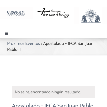
Saltar
al
contenido
Toggle
Navigation
Próximos Eventos
› Apostolado - IFCA San Juan
PARROQUIA
Pablo II
SACRAMENTOS
LITURGIA Y ORACIÓN
No se ha encontrado ningún resultado.
DISCIPULADOS
Apostolado - IFCA San Juan Pablo