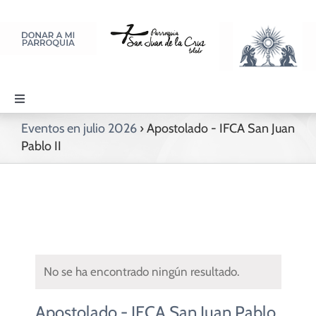
Saltar
al
contenido
Toggle
Navigation
Eventos en julio 2026
› Apostolado - IFCA San Juan
PARROQUIA
Pablo II
SACRAMENTOS
LITURGIA Y ORACIÓN
No se ha encontrado ningún resultado.
DISCIPULADOS
Apostolado - IFCA San Juan Pablo