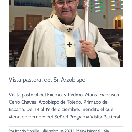
CUIDADO PASTORAL
FE CATÓLICA
COMUNITARIOS
CAMPUS
Vista pastoral del Sr. Arzobispo
COLABORA
Visita pastoral del Excmo. y Rvdmo. Mons. Francisco
Cerro Chaves, Arzobispo de Toledo, Primado de
España. Del 14 al 19 de diciembre. ¡Bendito el que
viene en nombre del Señor! Programa Visita Pastoral
Por
Ignacio Morcillo
|
diciembre 1st, 2021
|
Página Principal
|
Sin