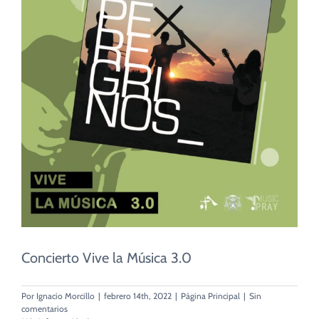
CUIDADO PASTORAL
FE CATÓLICA
COMUNITARIOS
CAMPUS
COLABORA
Concierto Vive la Música 3.0
Por
Ignacio Morcillo
|
febrero 14th, 2022
|
Página Principal
|
Sin
comentarios