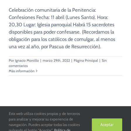
Celebración comunitaria de la Penitencia:
Confesiones Fecha: 11 abril (Lunes Santo). Hora:
20,30 Lugar: Iglesia parroquial Habrá 15 sacerdotes
disponibles para poder confesarse. (Recordamos la
obligación para los católicos de comulgar, al menos
una vez al año, por Pascua de Resurrección).
Por
Ignacio Morcillo
|
marzo 29th, 2022
|
Página Principal
|
Sin
comentarios
Más información
Esta web utiliza cookies propias y de terceros
Parroquia San Juan de la Cruz de Toledo. Copyright 2016
para analizar y mejorar su experiencia de
Aceptar
navegación. Puedes aceptar todas las cookies
pulsando el botón “Aceptar”.
Política de
Facebook
X
Instagram
YouTube