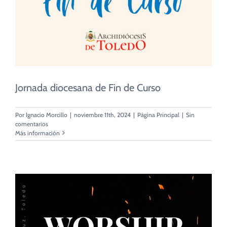
CUIDADO PASTORAL
FE CATÓLICA
COMUNITARIOS
Jornada diocesana de Fin de Curso
CAMPUS
Por
Ignacio Morcillo
|
noviembre 11th, 2024
|
Página Principal
|
Sin
comentarios
Más información
COLABORA