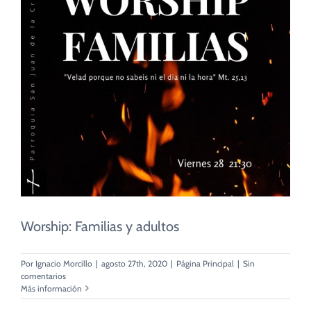
Worship: Familias y adultos
Por
Ignacio Morcillo
|
agosto 27th, 2020
|
Página Principal
|
Sin
comentarios
Más información