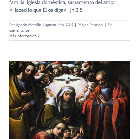
familia: iglesia doméstica, sacramento del amor
«Haced lo que Él os diga» Jn 2,5
Por
Ignacio Morcillo
|
agosto 16th, 2019
|
Página Principal
|
Sin
comentarios
Más información