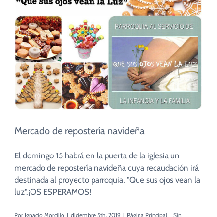
CUIDADO PASTORAL
FE CATÓLICA
COMUNITARIOS
CAMPUS
Mercado de repostería navideña
COLABORA
El domingo 15 habrá en la puerta de la iglesia un
mercado de repostería navideña cuya recaudación irá
destinada al proyecto parroquial "Que sus ojos vean la
luz".¡OS ESPERAMOS!
Por
Ignacio Morcillo
|
diciembre 5th, 2019
|
Página Principal
|
Sin