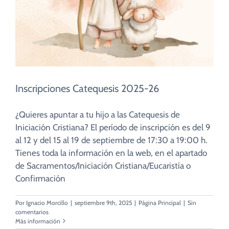
CUIDADO PASTORAL
FE CATÓLICA
COMUNITARIOS
Inscripciones Catequesis 2025-26
CAMPUS
¿Quieres apuntar a tu hijo a las Catequesis de
Iniciación Cristiana? El período de inscripción es del 9
COLABORA
al 12 y del 15 al 19 de septiembre de 17:30 a 19:00 h.
Tienes toda la información en la web, en el apartado
de Sacramentos/Iniciación Cristiana/Eucaristía o
Confirmación
Por
Ignacio Morcillo
|
septiembre 9th, 2025
|
Página Principal
|
Sin
comentarios
Más información