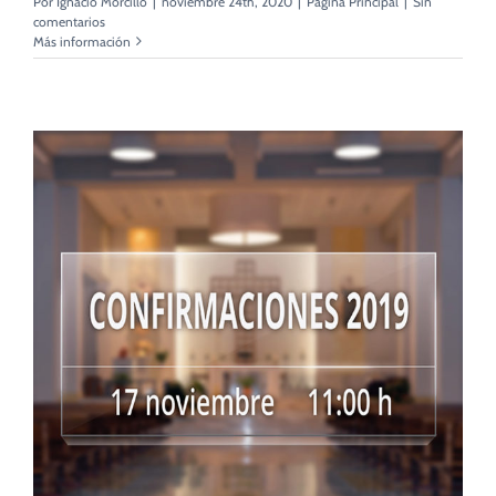
Por
Ignacio Morcillo
|
noviembre 24th, 2020
|
Página Principal
|
Sin
comentarios
Más información