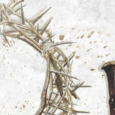
Campamentos
ida en el Espíritu
Contacto
AC1 San Miguel Arcángel
Int
Web y Redes Sociales
AC 2 Virgen de Fátima
Cur
Padre Pío
Com