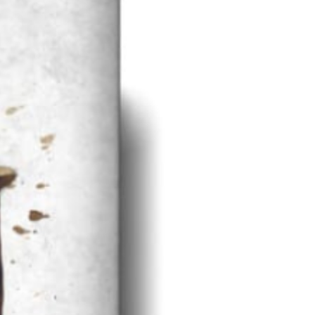
ercesión
Coros Parroquiales
so de Oración
Cofradía Cristo del Amor
unidad Oración Sta. Teresa Calcuta