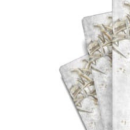
Pastor”
(Jn 10,14-16)
Seminario de V
Alpha
Misiones