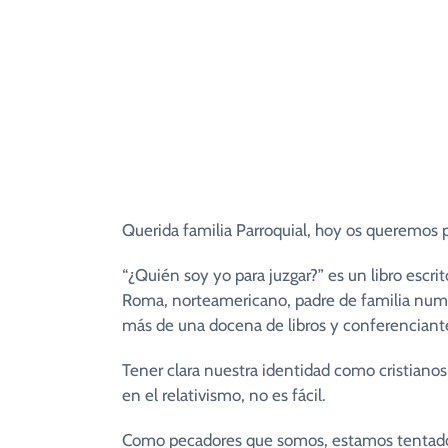
Pastor”
(Jn 10,14-16)
Seminario de V
Alpha
Misiones
Querida familia Parroquial, hoy os queremos p
“¿Quién soy yo para juzgar?” es un libro escr
Roma, norteamericano, padre de familia nume
más de una docena de libros y conferenciant
Tener clara nuestra identidad como cristiano
en el relativismo, no es fácil.
Como pecadores que somos, estamos tentados 