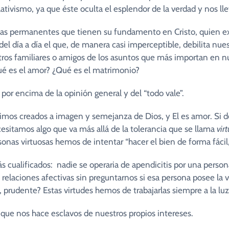
tivismo, ya que éste oculta el esplendor de la verdad y nos lle
sas permanentes que tienen su fundamento en Cristo, quien ex
 del día a día el que, de manera casi imperceptible, debilita nu
s familiares o amigos de los asuntos que más importan en nue
ué es el amor? ¿Qué es el matrimonio?
 por encima de la opinión general y del “todo vale”.
imos creados a imagen y semejanza de Dios, y El es amor. Si d
esitamos algo que va más allá de la tolerancia que se llama
vir
ersonas virtuosas hemos de intentar “hacer el bien de forma fáci
s cualificados: nadie se operaria de apendicitis por una person
ciones afectivas sin preguntarnos si esa persona posee la virt
, prudente? Estas virtudes hemos de trabajarlas siempre a la luz 
a que nos hace esclavos de nuestros propios intereses.