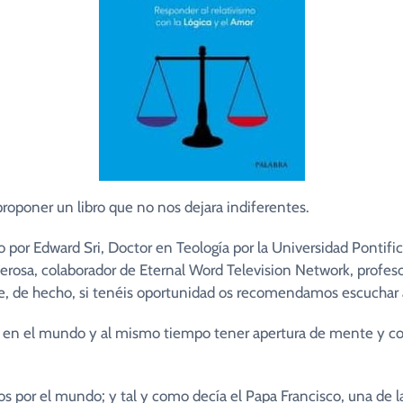
Campamentos
ida en el Espíritu
Contacto
AC1 San Miguel Arcángel
Int
Web y Redes Sociales
AC 2 Virgen de Fátima
Cur
Padre Pío
Com
roponer un libro que no nos dejara indiferentes.
ito por Edward Sri, Doctor en Teología por la Universidad Ponti
rosa, colaborador de Eternal Word Television Network, profes
e, de hecho, si tenéis oportunidad os recomendamos escuchar a
s en el mundo y al mismo tiempo tener apertura de mente y cor
por el mundo; y tal y como decía el Papa Francisco, una de l