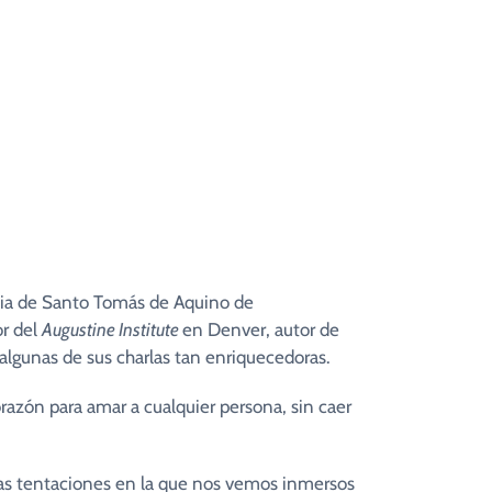
ercesión
Coros Parroquiales
so de Oración
Cofradía Cristo del Amor
unidad Oración Sta. Teresa Calcuta
ficia de Santo Tomás de Aquino de
or del
Augustine Institute
en Denver, autor de
lgunas de sus charlas tan enriquecedoras.
azón para amar a cualquier persona, sin caer
as tentaciones en la que nos vemos inmersos