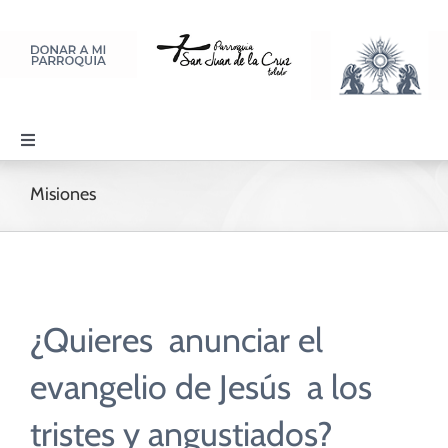
Saltar
al
contenido
Toggle
Navigation
PARROQUIA
Misiones
SACRAMENTOS
LITURGIA Y ORACIÓN
¿Quieres anunciar el
evangelio de Jesús a los
DISCIPULADOS
tristes y angustiados?