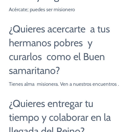
CUIDADO PASTORAL
Acércate; puedes ser misionero
FE CATÓLICA
¿Quieres acercarte a tus
hermanos pobres y
COMUNITARIOS
curarlos como el Buen
CAMPUS
samaritano?
COLABORA
Tienes alma misionera. Ven a nuestros encuentros .
¿Quieres entregar tu
tiempo y colaborar en la
llegada del Reino?