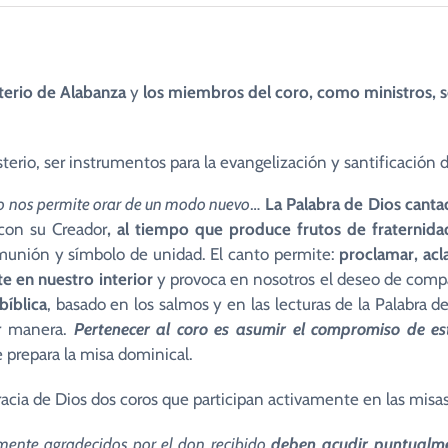
terio de Alabanza
y
los miembros del coro, como ministros, so
erio, ser instrumentos para la evangelización y santificación de
to nos permite orar de un modo nuevo
…
La Palabra de Dios canta
 con su Creador
, al tiempo que
produce frutos de fraternida
munión y símbolo de unidad. El canto permite:
proclamar, acl
e en nuestro interior
y provoca en nosotros el deseo de compa
bíblica
, basado en los salmos y en las lecturas de la Palabra de D
er manera.
Pertenecer al coro es asumir el compromiso de esta
 prepara la misa dominical.
racia de Dios dos coros que participan activamente en las misas
mente agradecidos por el don recibido
deben acudir puntualm