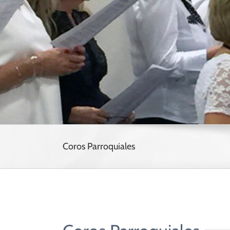
Pastor”
(Jn 10,14-16)
Seminario de V
Alpha
Misiones
Coros Parroquiales