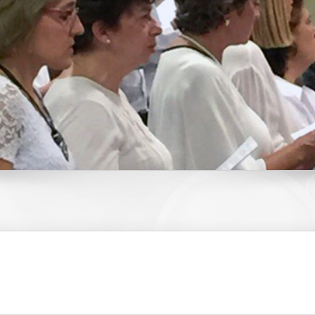
Campamentos
ida en el Espíritu
Contacto
AC1 San Miguel Arcángel
Int
Web y Redes Sociales
AC 2 Virgen de Fátima
Cur
Padre Pío
Com