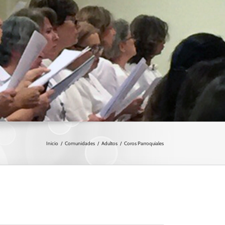
ercesión
Coros Parroquiales
so de Oración
Cofradía Cristo del Amor
unidad Oración Sta. Teresa Calcuta
Inicio
Comunidades
Adultos
Coros Parroquiales