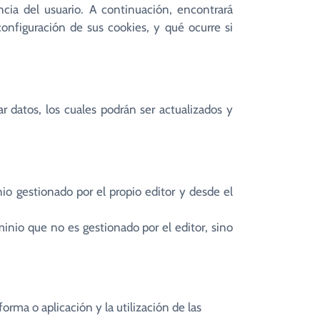
ncia del usuario. A continuación, encontrará
ercesión
Coros Parroquiales
configuración de sus cookies, y qué ocurre si
so de Oración
Cofradía Cristo del Amor
unidad Oración Sta. Teresa Calcuta
 datos, los cuales podrán ser actualizados y
io gestionado por el propio editor y desde el
inio que no es gestionado por el editor, sino
orma o aplicación y la utilización de las