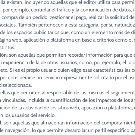
la existan, incluyendo aquellas que el editor utiliza para permi
, por ejemplo, controlar el tráfico y la comunicación de datos, i
e compra de un pedido, gestionar el pago, realizar la solicitud d
sociales. También pertenecen a esta categoría, por su naturalez
, de los espacios publicitarios que, como un elemento más de di
página web, aplicación o plataforma en base a criterios como el
stintos.
ión
: son aquellas que permiten recordar información para que 
u experiencia de la de otros usuarios, como, por ejemplo, el id
tc. Si es el propio usuario quien elige esas características las
I por considerarse un servicio expresamente solicitado por el us
d seleccionada.
uellas que permiten al responsable de las mismas el seguimient
án vinculadas, incluida la cuantificación de los impactos de lo
ición de la actividad de los sitios web, aplicación o plataforma,
n los usuarios del servicio.
l
: son aquellas que almacenan información del comportamiento 
e navegación, lo que permite desarrollar un perfil específico 