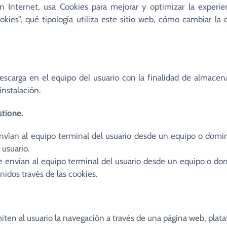
en Internet, usa Cookies para mejorar y optimizar la experie
Campamentos
ida en el Espíritu
Contacto
AC1 San Miguel Arcángel
Int
kies”, qué tipología utiliza este sitio web, cómo cambiar la 
Web y Redes Sociales
AC 2 Virgen de Fátima
Cur
Padre Pío
Com
carga en el equipo del usuario con la finalidad de almacenar
instalación.
stione.
envían al equipo terminal del usuario desde un equipo o domin
 usuario.
se envían al equipo terminal del usuario desde un equipo o dom
nidos través de las cookies.
iten al usuario la navegación a través de una página web, plataf