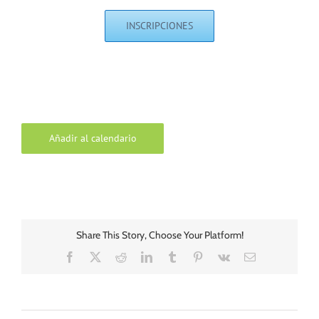
INSCRIPCIONES
Añadir al calendario
Share This Story, Choose Your Platform!
Facebook
X
Reddit
LinkedIn
Tumblr
Pinterest
Vk
Correo
electrónico