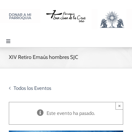
Saltar
al
contenido
Toggle
Navigation
PARROQUIA
XIV Retiro Emaús hombres SJC
SACRAMENTOS
Todos los Eventos
LITURGIA Y ORACIÓN
×
Este evento ha pasado.
DISCIPULADOS