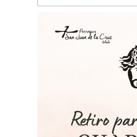
Pastor”
(Jn 10,14-16)
Seminario de V
Alpha
Misiones