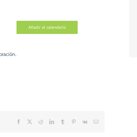
Añadir al calendario
oración.
Facebook
X
Reddit
LinkedIn
Tumblr
Pinterest
Vk
Correo
electrónico