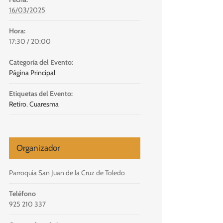
16/03/2025
ercesión
Coros Parroquiales
Hora:
so de Oración
Cofradía Cristo del Amor
17:30 / 20:00
unidad Oración Sta. Teresa Calcuta
Categoría del Evento:
Página Principal
Etiquetas del Evento:
Retiro
,
Cuaresma
Organizador
Parroquia San Juan de la Cruz de Toledo
Teléfono
925 210 337