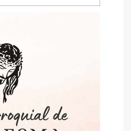
Campamentos
ida en el Espíritu
Contacto
AC1 San Miguel Arcángel
Int
Web y Redes Sociales
AC 2 Virgen de Fátima
Cur
Padre Pío
Com