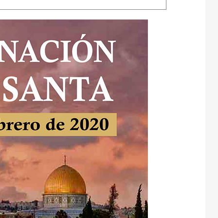
Campamentos
ida en el Espíritu
Contacto
AC1 San Miguel Arcángel
Int
Web y Redes Sociales
AC 2 Virgen de Fátima
Cur
Padre Pío
Com