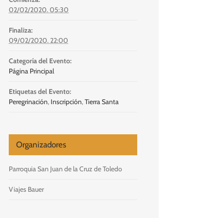
02/02/2020. 05:30
ercesión
Coros Parroquiales
Finaliza:
so de Oración
Cofradía Cristo del Amor
09/02/2020. 22:00
unidad Oración Sta. Teresa Calcuta
Categoría del Evento:
Página Principal
Etiquetas del Evento:
Peregrinación
,
Inscripción
,
Tierra Santa
Organizadores
Parroquia San Juan de la Cruz de Toledo
Viajes Bauer