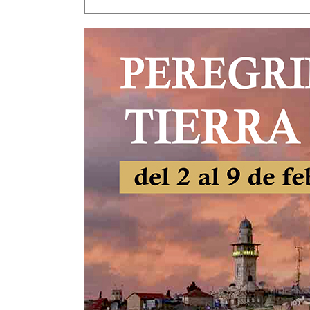
Pastor”
(Jn 10,14-16)
Seminario de V
Alpha
Misiones