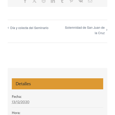
Facebook
X
Reddit
LinkedIn
Tumblr
Pinterest
Vk
Correo
electrónico
Solemnidad de San Juan de
Día y colecta del Seminario
la Cruz
Detalles
Fecha:
13/12/2020
Hora: