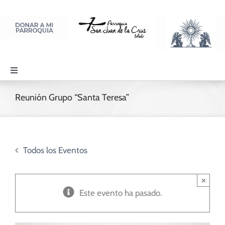
Saltar
al
contenido
Toggle
Navigation
PARROQUIA
Reunión Grupo “Santa Teresa”
SACRAMENTOS
Todos los Eventos
LITURGIA Y ORACIÓN
×
Este evento ha pasado.
DISCIPULADOS