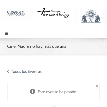
Saltar
al
contenido
Toggle
Navigation
PARROQUIA
Cine: Madre no hay más que una
SACRAMENTOS
Todos los Eventos
LITURGIA Y ORACIÓN
×
Este evento ha pasado.
DISCIPULADOS