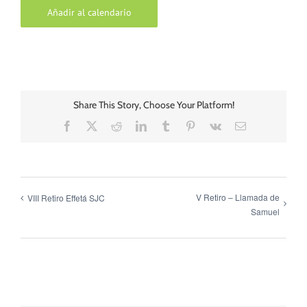
Añadir al calendario
Share This Story, Choose Your Platform!
Facebook
X
Reddit
LinkedIn
Tumblr
Pinterest
Vk
Correo
electrónico
V Retiro – Llamada de
VIII Retiro Effetá SJC
Samuel