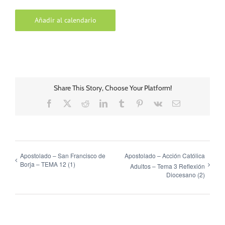
Añadir al calendario
Share This Story, Choose Your Platform!
Facebook
X
Reddit
LinkedIn
Tumblr
Pinterest
Vk
Correo
electrónico
Apostolado – San Francisco de
Apostolado – Acción Católica
Borja – TEMA 12 (1)
Adultos – Tema 3 Reflexión
Diocesano (2)