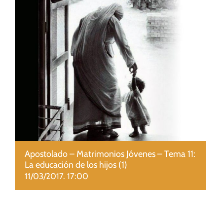
CUIDADO PASTORAL
FE CATÓLICA
COMUNITARIOS
CAMPUS
COLABORA
Apostolado – Matrimonios Jóvenes – Tema 11:
La educación de los hijos (1)
11/03/2017. 17:00