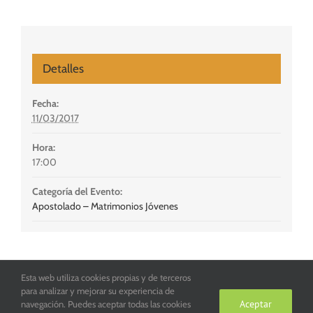
Detalles
Fecha:
11/03/2017
Hora:
17:00
Categoría del Evento:
Apostolado – Matrimonios Jóvenes
Esta web utiliza cookies propias y de terceros
Parroquia San Juan de la Cruz de Toledo. Copyright 2016
para analizar y mejorar su experiencia de
Aceptar
navegación. Puedes aceptar todas las cookies