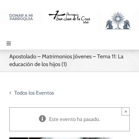
Saltar
al
contenido
Toggle
Navigation
Apostolado – Matrimonios Jóvenes – Tema 11: La
PARROQUIA
educación de los hijos (1)
SACRAMENTOS
Todos los Eventos
LITURGIA Y ORACIÓN
×
Este evento ha pasado.
DISCIPULADOS