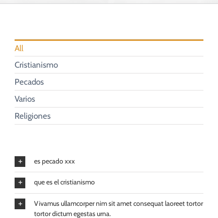
CUIDADO PASTORAL
FE CATÓLICA
All
Cristianismo
COMUNITARIOS
Pecados
Varios
CAMPUS
Religiones
COLABORA
es pecado xxx
que es el cristianismo
Vivamus ullamcorper nim sit amet consequat laoreet tortor
tortor dictum egestas urna.