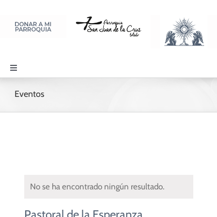
Saltar
al
contenido
Toggle
Navigation
PARROQUIA
Eventos
SACRAMENTOS
LITURGIA Y ORACIÓN
No se ha encontrado ningún resultado.
DISCIPULADOS
Pastoral de la Esperanza