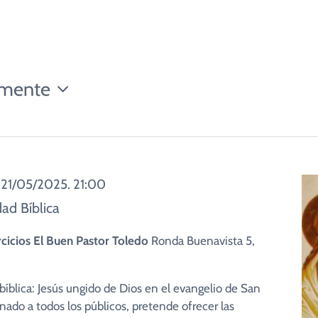
Campamentos
ida en el Espíritu
Contacto
AC1 San Miguel Arcángel
Int
Web y Redes Sociales
AC 2 Virgen de Fátima
Cur
mente
Padre Pío
Com
nar
/
21/05/2025. 21:00
dad Bíblica
rcicios El Buen Pastor Toledo
Ronda Buenavista 5,
 bíblica: Jesús ungido de Dios en el evangelio de San
inado a todos los públicos, pretende ofrecer las