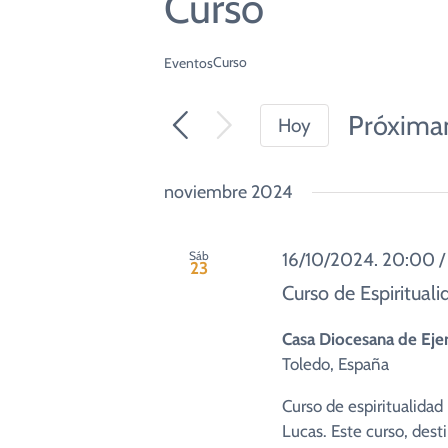
Curso
Pastor”
(Jn 10,14-16)
Seminario de V
Curso
Eventos
Alpha
Próxima
Misiones
Hoy
Seleccio
fecha.
noviembre 2024
Sáb
16/10/2024. 20:00
23
Curso de Espirituali
Casa Diocesana de Eje
Toledo, España
Curso de espiritualidad
Lucas. Este curso, dest