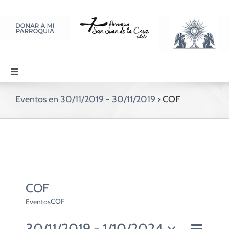
Saltar
al
contenido
Toggle
Navigation
PARROQUIA
Eventos en 30/11/2019 - 30/11/2019
› COF
SACRAMENTOS
LITURGIA Y ORACIÓN
COF
DISCIPULADOS
COF
Eventos
30/11/2019
 - 
1/10/2024
Navegac