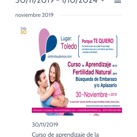
CUIDADO PASTORAL
Lista
Navegaci
de
Seleccionar
de
vistas
noviembre 2019
fecha.
vistas
de
FE CATÓLICA
Evento
Sáb
30
COMUNITARIOS
CAMPUS
COLABORA
30/11/2019
Curso de aprendizaje de la