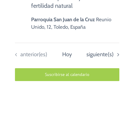
fertilidad natural
Parroquia San Juan de la Cruz
Reunio
Unido, 12, Toledo, España
Eventos
Eventos
anterior(es)
Hoy
siguiente(s)
Suscribirse al calendario